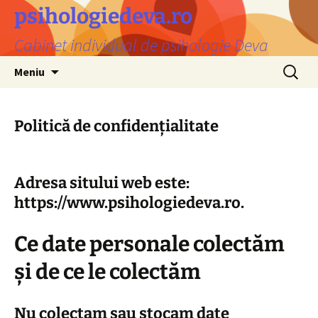
Sari
psihologiedeva.ro
la
Cabinet individual de psihologie Deva
conținut
Caută
Meniu
după:
Politică de confidențialitate
Adresa sitului web este:
https://www.psihologiedeva.ro.
Ce date personale colectăm
și de ce le colectăm
Nu colectam sau stocam date