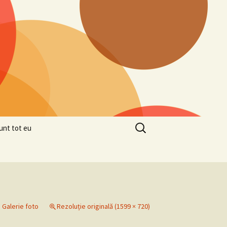
Caută
unt tot eu
după:
n
Galerie foto
Rezoluție originală (1599 × 720)