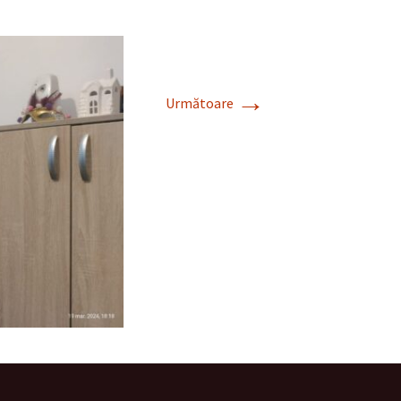
→
Următoare