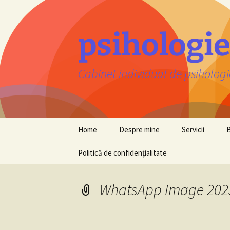
Sari
la
conținut
psihologi
Cabinet individual de psiholog
Home
Despre mine
Servicii
Politică de confidențialitate
WhatsApp Image 2025-