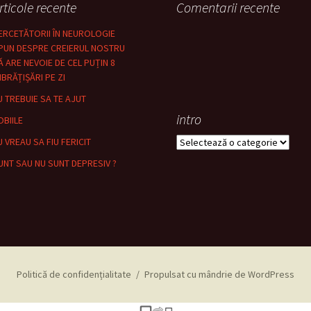
rticole recente
Comentarii recente
ERCETĂTORII ÎN NEUROLOGIE
PUN DESPRE CREIERUL NOSTRU
Ă ARE NEVOIE DE CEL PUȚIN 8
MBRĂȚIȘĂRI PE ZI
U TREBUIE SA TE AJUT
intro
OBIILE
intro
U VREAU SA FIU FERICIT
UNT SAU NU SUNT DEPRESIV ?
Politică de confidențialitate
Propulsat cu mândrie de WordPress