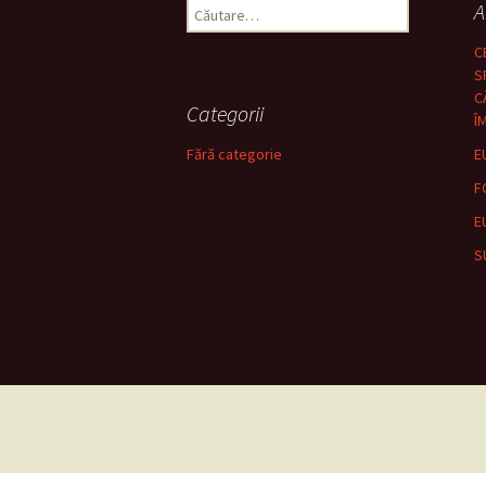
Caută
A
după:
C
S
C
Categorii
Î
Fără categorie
E
F
E
S