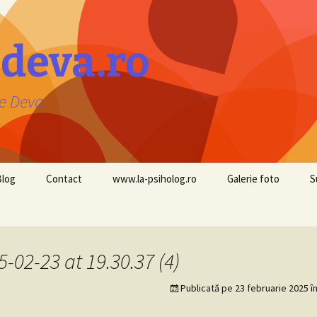
edeva.ro
ie Deva
Blog
Contact
www.la-psiholog.ro
Galerie foto
S
02-23 at 19.30.37 (4)
Publicată pe
23 februarie 2025
î